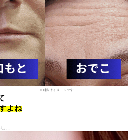
て
ですよね
も
いし…