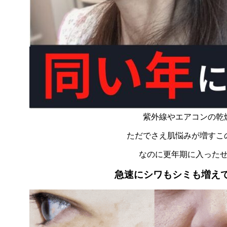
紫外線やエアコンの乾
ただでさえ肌悩みが増すこ
なのに更年期に入った
急速にシワもシミも増え