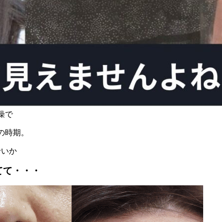
燥で
の時期。
せいか
てて・・・