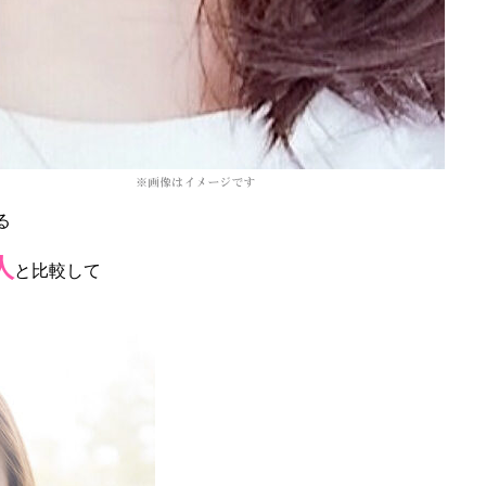
る
人
と比較して