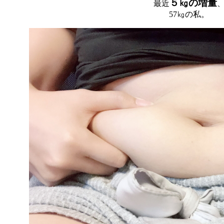
５㎏の増量
最近
57㎏の私。