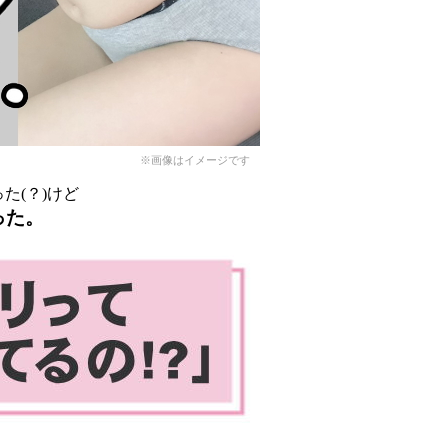
※画像はイメージです
た(？)けど
った。