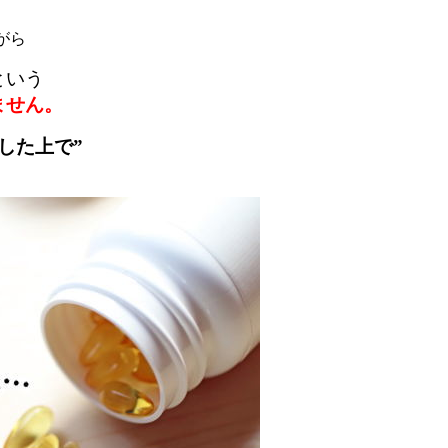
がら
という
ません。
した上で”