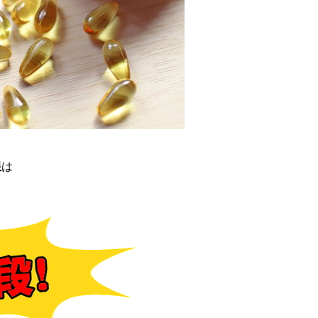
限
は
。