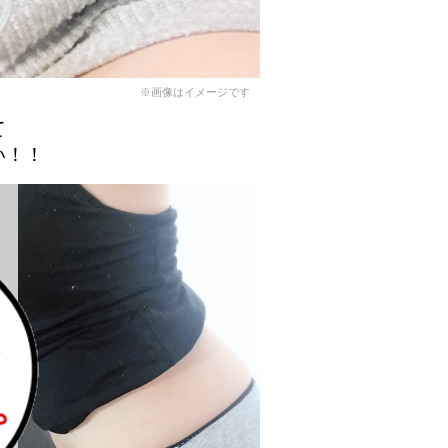
※画像はイメージです
て
い！！