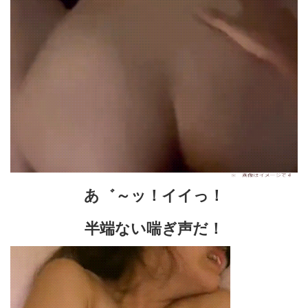
あ゛～ッ！イイっ！
半端ない喘ぎ声だ！