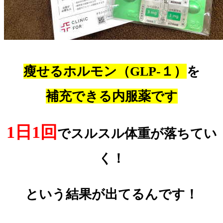
瘦せるホルモン（GLP-１）
を
補充できる内服薬です
1日1回
でスルスル体重が落ちてい
く！
という結果が出てるんです！