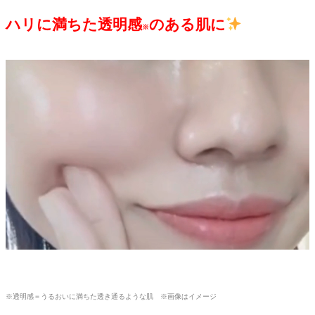
ハリに満ちた透明感
のある肌に
※
※透明感＝うるおいに満ちた透き通るような肌 ※画像はイメージ